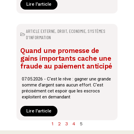
Lire l'article
ARTICLE EXTERNE
,
DROIT
,
ECONOMIE
,
SYSTÈMES
D'INFORMATION
Quand une promesse de
gains importants cache une
fraude au paiement anticipé
07.05.2026 - C’est le rêve : gagner une grande
somme d’argent sans aucun effort. C’est
précisément cet espoir que les escrocs
exploitent en demandant
Lire l'article
1
2
3
4
5