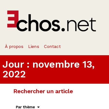
À propos
Liens
Contact
Jour : novembre 13,
2022
Rechercher un article
Par thème