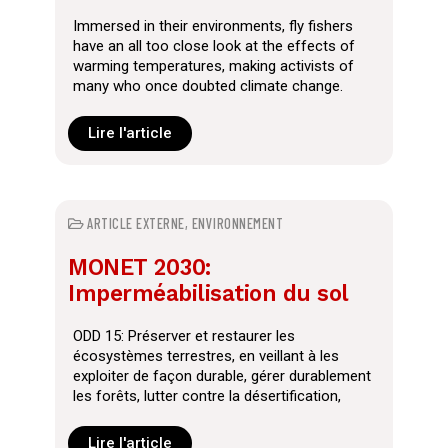
Immersed in their environments, fly fishers
have an all too close look at the effects of
warming temperatures, making activists of
many who once doubted climate change.
Lire l'article
ARTICLE EXTERNE
,
ENVIRONNEMENT
MONET 2030:
Imperméabilisation du sol
ODD 15: Préserver et restaurer les
écosystèmes terrestres, en veillant à les
exploiter de façon durable, gérer durablement
les forêts, lutter contre la désertification,
enrayer et inverser le processus de
dégradation des terres et mettre fin à
Lire l'article