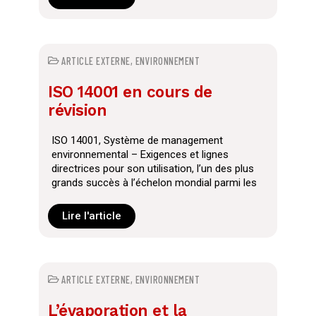
l’appauvrissement de la biodiversité
ARTICLE EXTERNE
,
ENVIRONNEMENT
ISO 14001 en cours de
révision
ISO 14001, Système de management
environnemental – Exigences et lignes
directrices pour son utilisation, l’un des plus
grands succès à l’échelon mondial parmi les
normes ISO de système de management, va
prochainement faire l’objet d’une deuxième
Lire l'article
révision. L’objectif : garantir, pour les deux
prochaines décennies, la pertinence de cette
norme, qui, depuis sa première édition en
1996, a été adoptée par bien plus de 250 000
ARTICLE EXTERNE
,
ENVIRONNEMENT
utilisateurs certifiés dans 155 pays.
L’évaporation et la