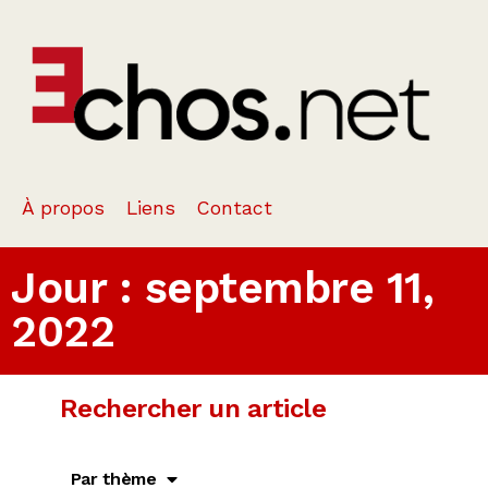
À propos
Liens
Contact
Jour : septembre 11,
2022
Rechercher un article
Par thème