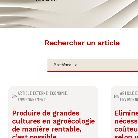
Rechercher un article
Par thème
ARTICLE EXTERNE
,
ECONOMIE
,
ARTICLE 
ENVIRONNEMENT
ENVIRONN
Produire de grandes
Elimine
cultures en agroécologie
nécessa
de manière rentable,
coûteux
c’est possible
selon 