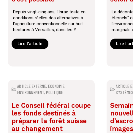
Depuis vingt-cinq ans, l’Inrae teste en
La déconta
conditions réelles des alternatives à
éternels" o
l’agriculture conventionnelle sur huit
l'environn
hectares à Versailles, dans les Y
marginale 
compte te
Lire l'article
Lire l'ar
ARTICLE EXTERNE
,
ECONOMIE
,
ARTICLE 
ENVIRONNEMENT
,
POLITIQUE
SYSTÈMES
Le Conseil fédéral coupe
Semain
les fonds destinés à
nouvel
préparer la forêt suisse
d’escro
au changement
images 