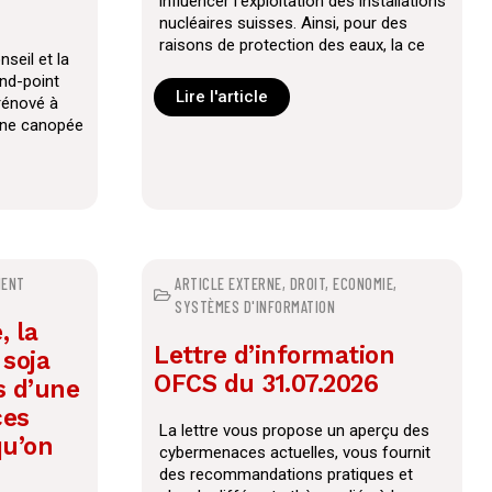
influencer l’exploitation des installations
nucléaires suisses. Ainsi, pour des
raisons de protection des eaux, la ce
seil et la
ond-point
Lire l'article
rénové à
'une canopée
MENT
ARTICLE EXTERNE
,
DROIT
,
ECONOMIE
,
SYSTÈMES D'INFORMATION
, la
Lettre d’information
 soja
OFCS du 31.07.2026
s d’une
ces
La lettre vous propose un aperçu des
qu’on
cybermenaces actuelles, vous fournit
des recommandations pratiques et