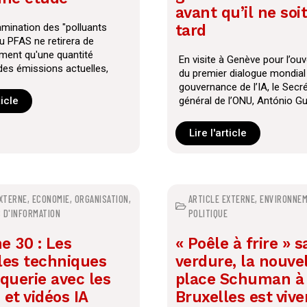
avant qu’il ne soi
mination des "polluants
tard
u PFAS ne retirera de
ement qu'une quantité
En visite à Genève pour l’ouv
des émissions actuelles,
du premier dialogue mondial 
nu du c
gouvernance de l’IA, le Secré
ticle
général de l’ONU, António Gu
Lire l'article
EXTERNE
,
ECONOMIE
,
ORGANISATION
,
ARTICLE EXTERNE
,
ENVIRONNE
 D'INFORMATION
POLITIQUE
e 30 : Les
« Poêle à frire » 
les techniques
verdure, la nouve
querie avec les
place Schuman à
et vidéos IA
Bruxelles est viv