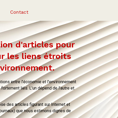
Contact
on d'articles pour
r les liens étroits
nvironnement.
tions entre l’économie et l’environnement
 fortement liés. L’un dépend de l’autre et
e des articles figurant sur Internet et
-journaux) que nous estimons dignes de