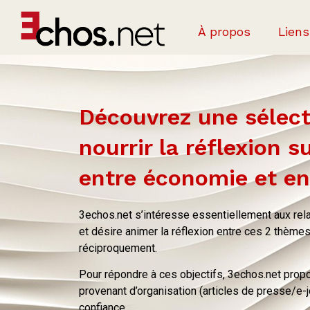
À propos
Liens
Découvrez une sélecti
nourrir la réflexion su
entre économie et e
3echos.net s’intéresse essentiellement aux rela
et désire animer la réflexion entre ces 2 thèmes
réciproquement.
Pour répondre à ces objectifs, 3echos.net propos
provenant d’organisation (articles de presse/e
confiance.