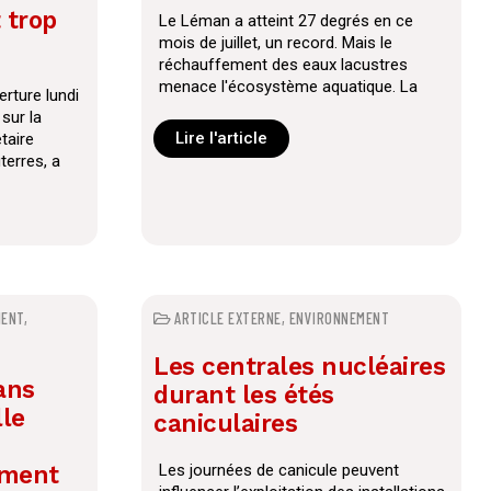
t trop
Le Léman a atteint 27 degrés en ce
mois de juillet, un record. Mais le
réchauffement des eaux lacustres
menace l'écosystème aquatique. La
erture lundi
CIPEL, organ
sur la
Lire l'article
taire
terres, a
MENT
,
ARTICLE EXTERNE
,
ENVIRONNEMENT
Les centrales nucléaires
sans
durant les étés
lle
caniculaires
ement
Les journées de canicule peuvent