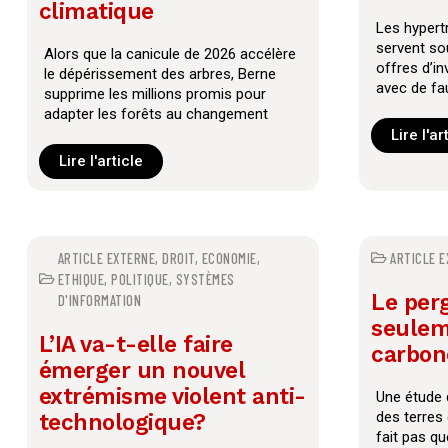
climatique
Les hypert
servent so
Alors que la canicule de 2026 accélère
offres d’i
le dépérissement des arbres, Berne
avec de fau
supprime les millions promis pour
aussi ut
adapter les forêts au changement
climatiqu
Lire l'ar
Lire l'article
ARTICLE EXTERNE
,
DROIT
,
ECONOMIE
,
ARTICLE 
ETHIQUE
,
POLITIQUE
,
SYSTÈMES
Le perg
D'INFORMATION
seulem
L’IA va-t-elle faire
carbon
émerger un nouvel
extrémisme violent anti-
Une étude d
des terres
technologique?
fait pas qu