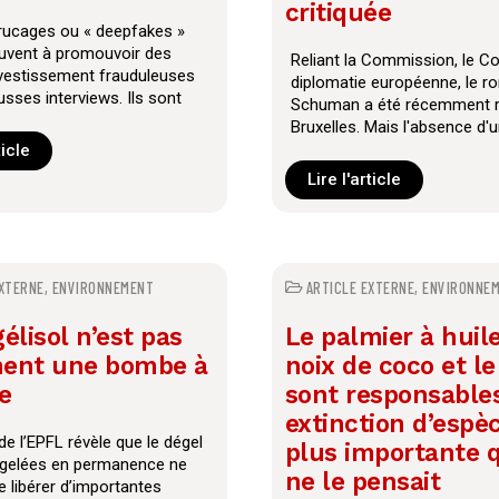
critiquée
rucages ou « deepfakes »
uvent à promouvoir des
Reliant la Commission, le Con
nvestissement frauduleuses
diplomatie européenne, le r
sses interviews. Ils sont
Schuman a été récemment 
Bruxelles. Mais l'absence d
ticle
Lire l'article
EXTERNE
,
ENVIRONNEMENT
ARTICLE EXTERNE
,
ENVIRONNE
élisol n’est pas
Le palmier à huile
ent une bombe à
noix de coco et le
e
sont responsable
extinction d’espè
e l’EPFL révèle que le dégel
plus importante 
 gelées en permanence ne
ne le pensait
e libérer d’importantes